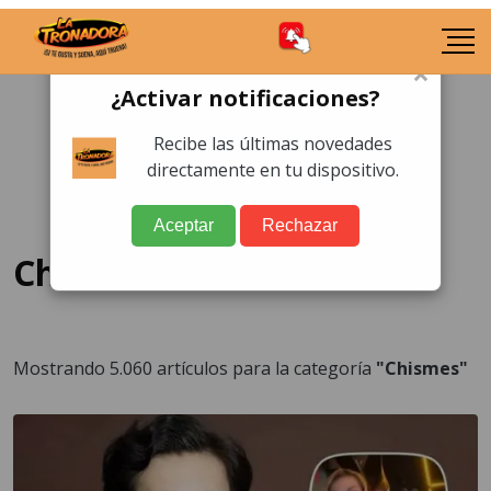
×
¿Activar notificaciones?
Recibe las últimas novedades
directamente en tu dispositivo.
Aceptar
Rechazar
Chismes
Mostrando 5.060 artículos para la categoría
"Chismes"