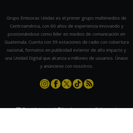
Grupo Emisoras Unidas es el primer grupo multimedios de
Centroamérica, con 60 años de experiencia innovando y
posicionándose como líder en medios de comunicación en
Guatemala. Cuenta con 59 estaciones de radio con cobertura
nacional, formatos en publicidad exterior de alto impacto y
una Unidad Digital que alcanza a millones de usuarios. Únase
y anúnciese con nosotros.
Contáctanos
|
Términos y condiciones
|
Directorio
Emisoras Unidas
|
Radios Guate
|
Actualizar preferencias de cookies