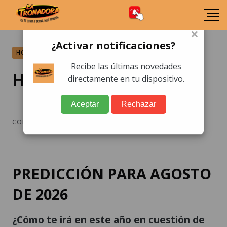
×
¿Activar notificaciones?
HORÓSCOPO
Recibe las últimas novedades
Horóscopo Leo
directamente en tu dispositivo.
Aceptar
Rechazar
COMPARTIR:
PREDICCIÓN PARA AGOSTO
DE 2026
¿Cómo te irá en este año en cuestión de