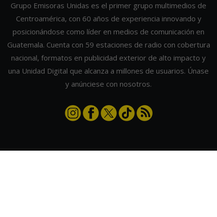
Grupo Emisoras Unidas es el primer grupo multimedios de
Centroamérica, con 60 años de experiencia innovando y
posicionándose como líder en medios de comunicación en
Guatemala. Cuenta con 59 estaciones de radio con cobertura
nacional, formatos en publicidad exterior de alto impacto y
una Unidad Digital que alcanza a millones de usuarios. Únase
y anúnciese con nosotros.
Contáctanos
|
Términos y condiciones
|
Directorio
Emisoras Unidas
|
Radios Guate
|
Actualizar preferencias de cookies
2026
©
Grupo Emisoras Unidas
| hosting, soporte y